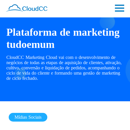
Plataforma de marketing
tudoemum
CloudCC Marketing Cloud vai com o desenvolvimento de
negócios de todas as etapas de aquisição de clientes, ativação,
cultivo, conversão e liquidação de pedidos, acompanhando o
ciclo de vida do cliente e formando uma gestão de marketing
de ciclo fechado.
Mídias Sociais