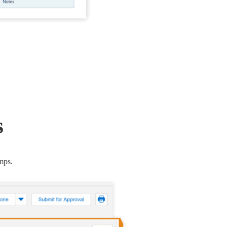
s
mps.