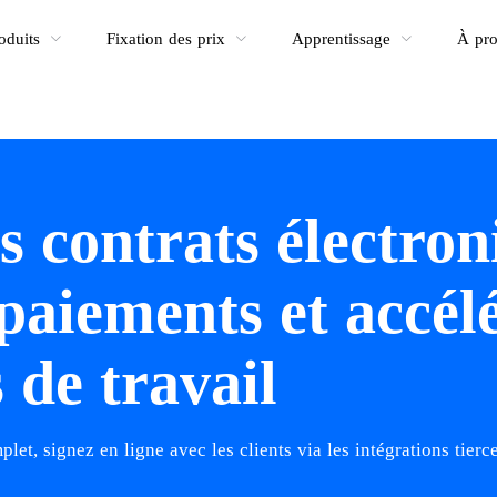
oduits
Fixation des prix
Apprentissage
À pro
s contrats électron
 paiements et accélé
 de travail
let, signez en ligne avec les clients via les intégrations tierce