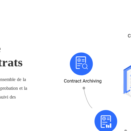
e
trats
ensemble de la
pprobation et la
suivi des