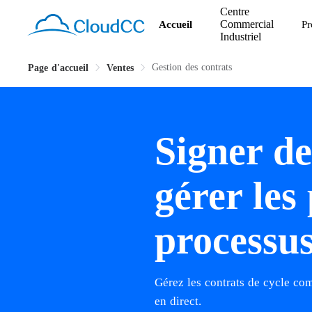
Centre
Commercial
Accueil
Pr
Industriel
Gestion des contrats
Page d'accueil
Ventes
Signer de
gérer les
processus
Gérez les contrats de cycle comp
en direct.