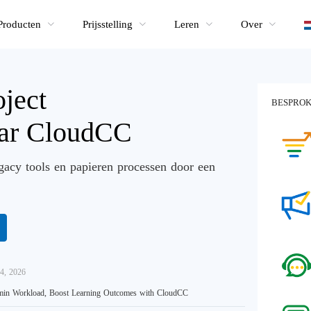
Producten
Prijsstelling
Leren
Over
ject
BESPROK
aar CloudCC
gacy tools en papieren processen door een
4, 2026
in Workload, Boost Learning Outcomes with CloudCC