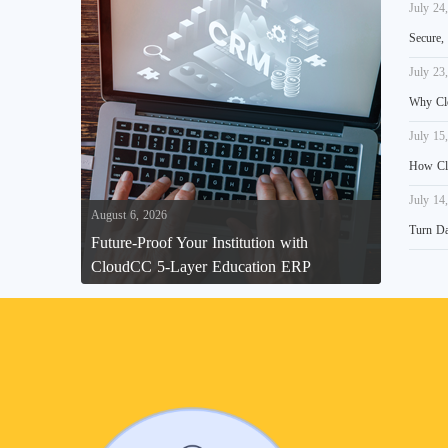
July 24
Secure,
July 23
Why Clo
July 15
How Clo
July 14
August 6, 2026
Turn Da
Future-Proof Your Institution with
CloudCC 5-Layer Education ERP