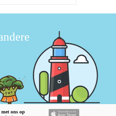
 andere
 met ons op