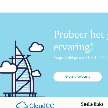
Probeer het 
ervaring!
Vragen? Bel gerust: +1 801-997-0
Gratis proefversie
Snelle links