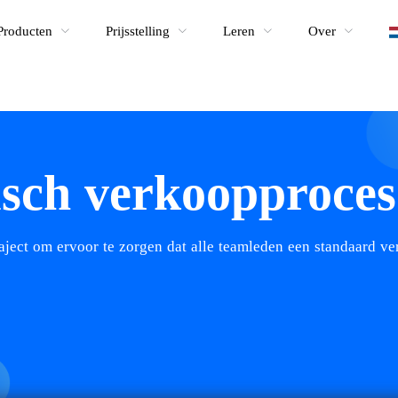
Producten
Prijsstelling
Leren
Over
sch verkoopproces
ject om ervoor te zorgen dat alle teamleden een standaard v