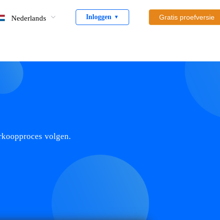
Inloggen
Gratis proefversie
Nederlands
▼
erkoopproces volgen.