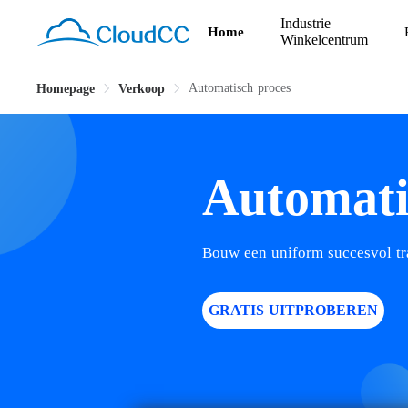
Industrie
Home
Winkelcentrum
Automatisch proces
Homepage
Verkoop
Automati
Bouw een uniform succesvol tra
GRATIS UITPROBEREN