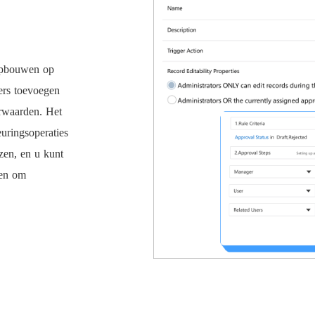
opbouwen op
ders toevoegen
orwaarden. Het
uringsoperaties
zen, en u kunt
len om