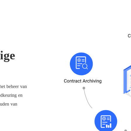
dige
het beheer van
oedkeuring en
houden van