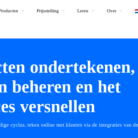
Producten
Prijsstelling
Leren
Over
ten ondertekenen,
n beheren en het
es versnellen
ige cyclus, teken online met klanten via de integraties van der