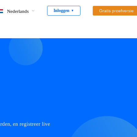
Inloggen
Gratis proefversie
Nederlands
▼
den, en registreer live