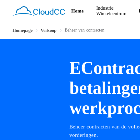
Industrie
Home
Winkelcentrum
Beheer van contracten
Homepage
Verkoop
EContrac
betalinge
werkproc
Beheer contracten van de volled
vorderingen.