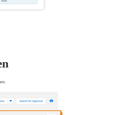
en
nen.