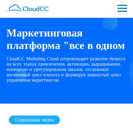
Маркетинговая
платформа "все в одном
CloudCC Marketing Cloud сопровождает развитие бизнеса
на всех этапах привлечения, активации, выращивания,
конверсии и урегулирования заказов, отслеживая
жизненный цикл клиента и формируя замкнутый цикл
управления маркетингом.
Социальные медиа