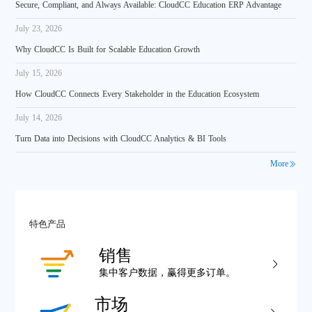
Secure, Compliant, and Always Available: CloudCC Education ERP Advantage
July 23, 2026
Why CloudCC Is Built for Scalable Education Growth
July 15, 2026
How CloudCC Connects Every Stakeholder in the Education Ecosystem
July 14, 2026
Turn Data into Decisions with CloudCC Analytics & BI Tools
More
特色产品
销售
集中客户数据，赢得更多订单。
市场