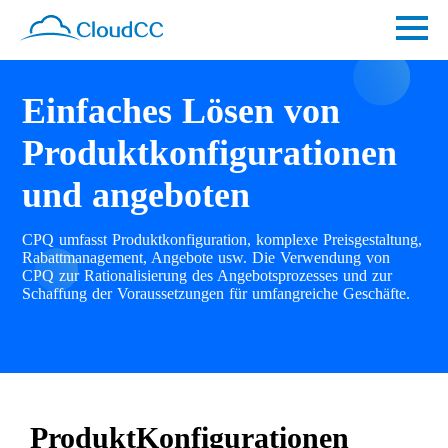
Einfaches Lösen von
Produktkonfigurationen
und angeboten
CPQ umfasst Produktkonfiguration, komplexe Preisgestaltung,
Rabattmanagement, Angebote usw. Die Verwendung von
CPQ zur Rationalisierung des Angebotsprozesses und zur
Schaffung der Voraussetzungen für umfangreiche Geschäfte.
ProduktKonfigurationen