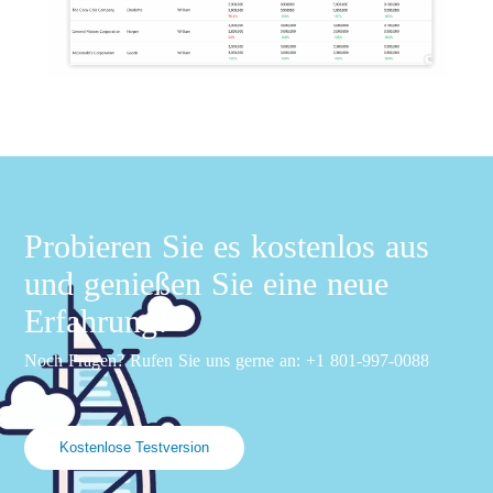
Probieren Sie es kostenlos aus
und genießen Sie eine neue
Erfahrung!
Noch Fragen? Rufen Sie uns gerne an: +1 801-997-0088
Kostenlose Testversion