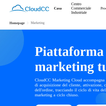
Centro
Commerciale
Casa
Pro
Industriale
Marketing
Homepage
Piattaforma
marketing tu
CloudCC Marketing Cloud accompagna lo 
di acquisizione del cliente, attivazione,
dell'ordine, tracciando il ciclo di vita d
marketing a ciclo chiuso.