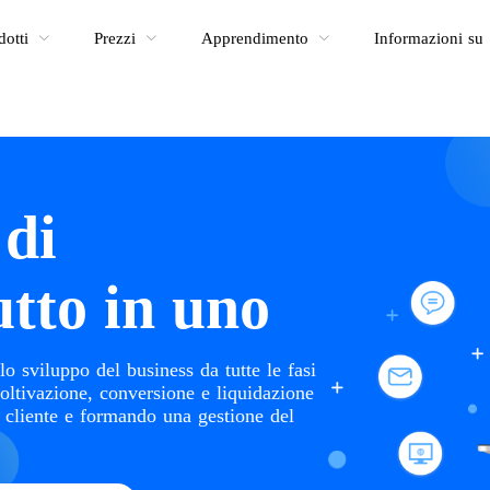
dotti
Prezzi
Apprendimento
Informazioni su
 di
tto in uno
sviluppo del business da tutte le fasi
 coltivazione, conversione e liquidazione
el cliente e formando una gestione del