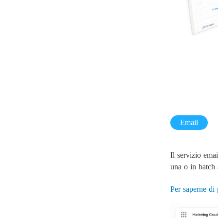
Email
Il servizio ema
una o in batch a
Per saperne di 