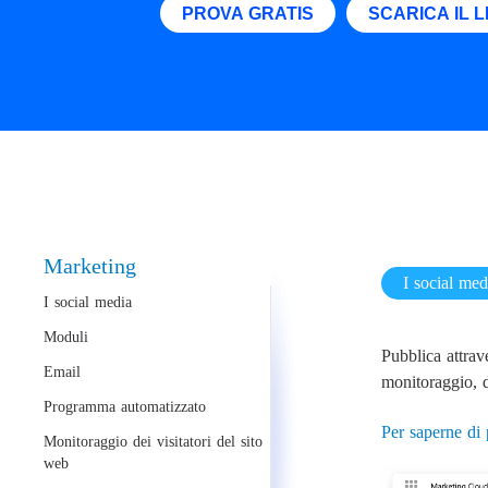
PROVA GRATIS
SCARICA IL 
Marketing
I social med
I social media
Moduli
Pubblica attrav
Email
monitoraggio, d
Programma automatizzato
Per saperne di 
Monitoraggio dei visitatori del sito
web