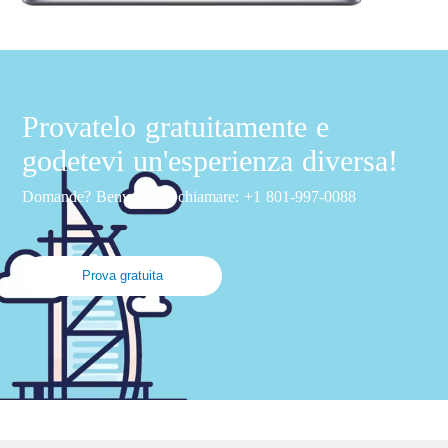
Provatelo gratuitamente e
godetevi un'esperienza diversa!
Domande? Benvenuti a chiamare: +1 801-997-0088
Prova gratuita