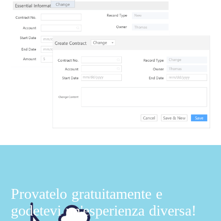
Provatelo gratuitamente e
godetevi un'esperienza diversa!