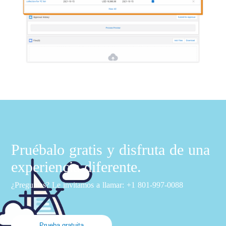
Pruébalo gratis y disfruta de una
experiencia diferente.
¿Preguntas? Le invitamos a llamar: +1 801-997-0088
Prueba gratuita