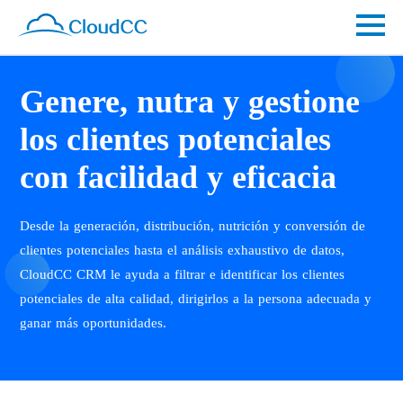
Genere, nutra y gestione
los clientes potenciales
con facilidad y eficacia
Desde la generación, distribución, nutrición y conversión de
clientes potenciales hasta el análisis exhaustivo de datos,
CloudCC CRM le ayuda a filtrar e identificar los clientes
potenciales de alta calidad, dirigirlos a la persona adecuada y
ganar más oportunidades.