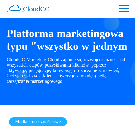
Platforma marketingowa
typu "wszystko w jednym
CloudCC Marketing Cloud zajmuje się rozwojem biznesu od
wszystkich etapów pozyskiwania klientów, poprzez
aktywację, pielęgnację, konwersję i rozliczanie zamówień,
śledząc cykl życia klienta i tworząc zamkniętą pętlę
zarządzania marketingowego.
Media społecznościowe