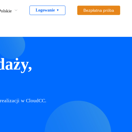
Logowanie
Bezpłatna próba
Polskie
▼
daży,
realizacji w CloudCC.