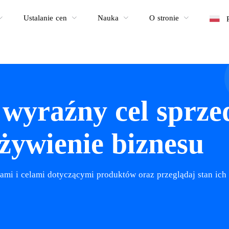
Ustalanie cen
Nauka
O stronie
wyraźny cel sprze
żywienie biznesu
ami i celami dotyczącymi produktów oraz przeglądaj stan ich 