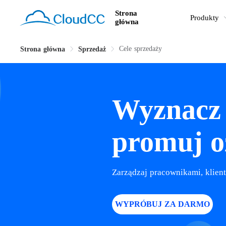
Strona
Produkty
główna
Cele sprzedaży
Strona główna
Sprzedaż
Wyznacz 
promuj o
Zarządzaj pracownikami, klient
WYPRÓBUJ ZA DARMO