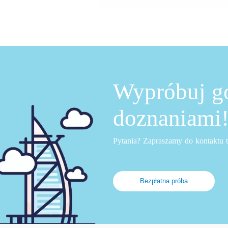
Wypróbuj go
doznaniami
Pytania? Zapraszamy do kontaktu 
Bezpłatna próba