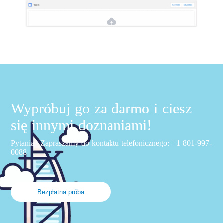
Wypróbuj go za darmo i ciesz
się innymi doznaniami!
Pytania? Zapraszamy do kontaktu telefonicznego: +1 801-997-
0088
Bezpłatna próba