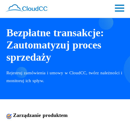
Bezpłatne transakcje:
Zautomatyzuj proces
sprzedaży
Rejestruj zamówienia i umowy w CloudCC, twórz należności i
monitoruj ich spływ.
Zarządzanie produktem