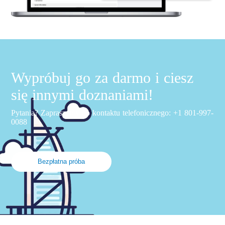
Wypróbuj go za darmo i ciesz
się innymi doznaniami!
Pytania? Zapraszamy do kontaktu telefonicznego: +1 801-997-
0088
Bezpłatna próba