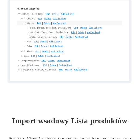
Import wsadowy Lista produktów
Program CloudCC Files pomaga w importowaniu wszystkich